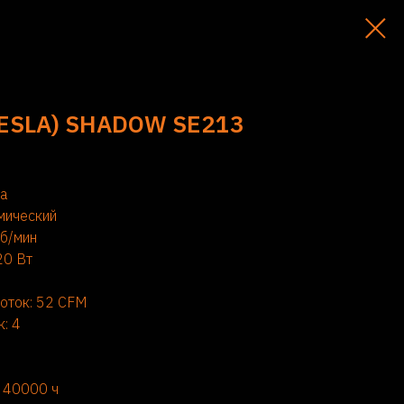
TESLA) SHADOW SE213
ра
мический
об/мин
20 Вт
оток: 52 CFM
: 4
 40000 ч